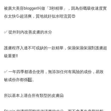
被廣大美容blogger叫做「3秒精華」，因為佢嘅吸收速度實
在太快💦超清爽，質地就好似水咁流質😍

✅️ 從外到內改善皮膚的水分

護膚程序入邊不可或缺的一款精華，保濕保濕保濕對護膚超
級重要‼️

✅️ 一年四季都適合使用，無添加任何有風險的成份，易致
敏成份亦都係0️⃣。

所以基本上適合所有類型的皮膚🤗
