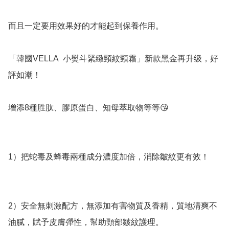
而且一定要用效果好的才能起到保養作用。

「韓國VELLA  小熨斗緊緻頸紋頸霜」新款黑金再升级，好
評如潮！

增添8種胜肽、膠原蛋白、知母萃取物等等😘

1）把蛇毒及蜂毒兩種成分濃度加倍，消除皺紋更有效！

2）安全無刺激配方，無添加有害物質及香精，質地清爽不
油膩，賦予皮膚彈性，幫助頸部皺紋護理。
