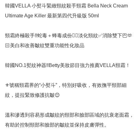
韓國VELLA 小熨斗緊緻頸紋殺手頸霜 Bella Neck Cream 
Ultimate Age Killer 最新第四代升級版 50ml

頸霜終極殺手‼️蛇毒＋蜂毒成份👉🏻淡化頸紋✅️消除雙下巴🫶
🏻美白和改善皺紋雙重功能性化妝品 

韓國NO.1熨紋神器‼️Betty美妝節目強力推薦VELLA頸霜！

⚜️號稱頸霜界的“小熨斗”，特別好吸收，有效撫平頸部細
紋，提拉緊致修護抗皺😊

溫和滲透到容易形成皺紋的頸部和臉部區域的抗衰老面霜，
有助於控制頸部和臉部的皺紋並保持皮膚彈性。
