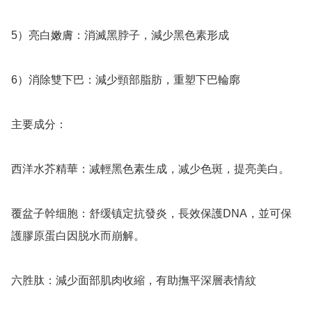
5）亮白嫩膚：消滅黑脖子，減少黑色素形成

6）消除雙下巴：減少頸部脂肪，重塑下巴輪廓

主要成分：

西洋水芥精華：减輕黑色素生成，减少色斑，提亮美白。

覆盆子幹细胞：舒缓镇定抗發炎，長效保護DNA，並可保
護膠原蛋白因脱水而崩解。

六胜肽：減少面部肌肉收縮，有助撫平深層表情紋
