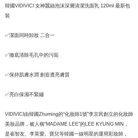
韓國VIDIVICI 女神蠶絲泡沫深層清潔洗面乳 120ml 最新包
裝

✅️潔面同時卸妝 二合一 

✅️徹底清除毛孔中的污垢 

✅️保持肌膚水潤 創造透亮膚質 

✅️亮白保濕不緊繃

VIDIVICI由韓國Zhuming的“化妝師1號”李京民創立的化妝師
美妝品牌，被人稱“MADAME LEE”的LEE KYUNG MIN，
是崔智友、李英愛、寶兒等韓國一線明星的運用彩妝師，