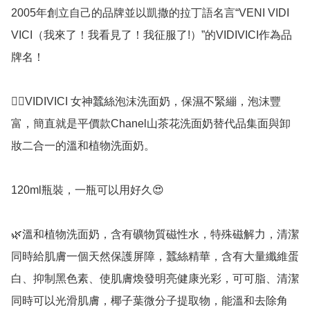
2005年創立自己的品牌並以凱撒的拉丁語名言“VENI VIDI 
VICI（我來了！我看見了！我征服了!）”的VIDIVICI作為品
牌名！

👉🏻VIDIVICI 女神蠶絲泡沫洗面奶，保濕不緊繃，泡沫豐
富，簡直就是平價款Chanel山茶花洗面奶替代品集面與卸
妝二合一的溫和植物洗面奶。

120ml瓶裝，一瓶可以用好久😍

🌿溫和植物洗面奶，含有礦物質磁性水，特殊磁解力，清潔
同時給肌膚一個天然保護屏障，蠶絲精華，含有大量纖維蛋
白、抑制黑色素、使肌膚煥發明亮健康光彩，可可脂、清潔
同時可以光滑肌膚，椰子葉微分子提取物，能溫和去除角