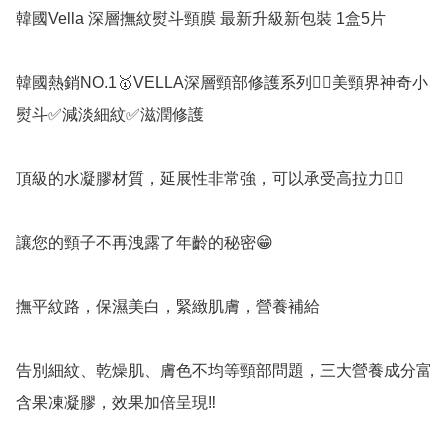
韓國Vella 深層撫紋熨斗頸膜 最新升級新包裝 1盒5片

韓國熱銷NO.1🥇VELLA深層頸部修護系列👉🏻美頸界神奇小
熨斗✅️減淡細紋✅滋潤修護

頂級的水凝膠材質，延展性非常強，可以承受高拉力👍🏻

讓您的頸子不再洩露了年齡的秘密😁

撫平紋路，保濕美白，緊緻肌膚，營養補給

告別細紋、乾燥肌、膚色不均等頸部問題，三大營養成分富
含果凍凝膠，效果加倍呈現‼️
