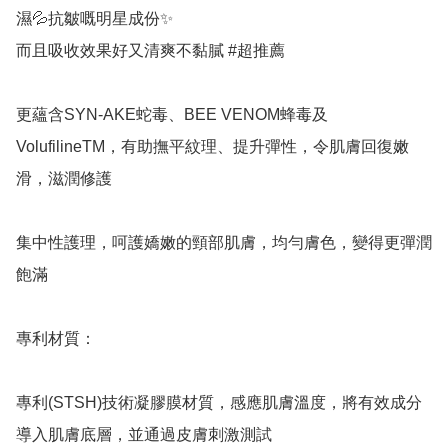
濕💦抗皺嘅明星成份✨

而且吸收效果好又清爽不黏膩 #超推薦

更蘊含SYN-AKE蛇毒、BEE VENOM蜂毒及
VolufilineTM，有助撫平紋理、提升彈性，令肌膚回復嫩
滑，滋潤修護

集中性護理，呵護嬌嫩的頸部肌膚，均勻膚色，變得更彈潤
飽滿

專利材質：

專利(STSH)技術凝膠膜材質，感應肌膚溫度，將有效成分
導入肌膚底層，並通過皮膚刺激測試
