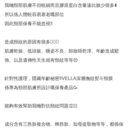
我哋頸部肌膚不但較細而且膠原蛋白含量遠比臉少很多⬇️

所以係人體較容易衰老嘅部位

因此頸部保養不能忽視‼️

造成頸紋的原因有很多💁🏻‍♀️

肌膚乾燥、低頭族、睡姿不良、卸妝唔乾淨、年齡造成鬆
弛、以及遺傳性天生就有頸紋等等😔

針對性護理，隱藏年齡秘密‼️VELLA深層撫紋熨斗頸膜

係專為頸部肌膚所設計嘅保養產品🥳

能夠有效幫助我哋對抗頸紋問題👏🏻

成分含有三胜肽複合物、蜂胜肽、知母提取物等等，都係保