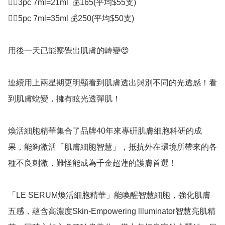
👉🏻3pc 7ml=21ml  💰165(平均$55支)

👉🏻5pc 7ml=35ml 💰250(平均$50支)

用後一天已能察覺出肌膚的轉變😍

連續用上兩星期更明顯看到肌膚透出與別不同的光透感！看
到肌膚蛻變，擁有眩光透彈肌！

煥活細胞精華集合了品牌40年來專硏肌膚細胞科研的成
果，能夠激活「肌膚細胞智慧」，抵抗外在環境所帶來的各
種不良刺激，難怪能成為千金超蓮的護膚首選！

「LE SERUM煥活細胞精華」能喚醒智慧細胞，強化肌膚
五感，蘊含高濃度Skin-Empowering llluminator智慧亮肌精