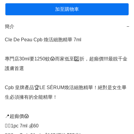
加至購物車
簡介
−
Cle De Peau Cpb 煥活細胞精華 7ml

專門店30ml要1250蚊😱而家低至2️⃣折，超癲價‼️‼️最靚千金
護膚首選

Cpb 皇牌產品🏆LE SÉRUM煥活細胞精華！絕對是女生畢
生必須擁有的全能精華！

📍超癲價😱

👉🏻1pc 7ml 💰60
