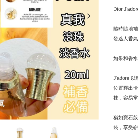
Dior J'a
隨時隨地補
發迷人香氣

如果和香水
J'ado
位置釋出恰
抹，容易掌
猶如寶石般
袋，享受嶄