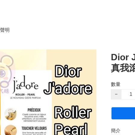
聲明
Dior 
真我滾
數量
−
簡介