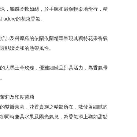
珠，觸感柔軟如絲，於手腕和肩頸輕柔地滑行，精
'adore的花束香氣。

斯加及科摩羅的依蘭依蘭精華呈現其獨特花果香氣
透點綴柔和的熱帶風性。

的大馬士革玫瑰，優雅細緻且別具活力，為香氣帶
。

茉莉及印度茉莉

的雙瓣茉莉，花香貴族之精髓所在，散發著細膩的
卻同時兼具水果及陽光氣息，為香氣添上猶如甜點