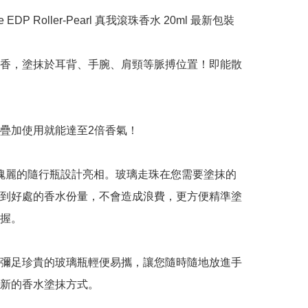
dore EDP Roller-Pearl 真我滾珠香水 20ml 最新包裝

香，塗抹於耳背、手腕、肩頸等脈搏位置！即能散
疊加使用就能達至2倍香氣！

re 以瑰麗的隨行瓶設計亮相。玻璃走珠在您需要塗抹的
到好處的香水份量，不會造成浪費，更方便精準塗
握。

彌足珍貴的玻璃瓶輕便易攜，讓您隨時隨地放進手
新的香水塗抹方式。
