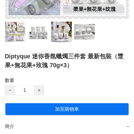
Diptyque 迷你香氛蠟燭三件套 最新包裝（漿
果+無花果+玫瑰 70g×3）
數量
−
+
加至購物車
簡介
−