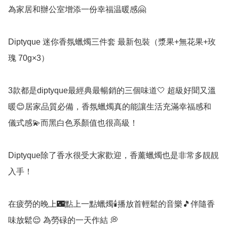
為家居和辦公室增添一份幸福温暖感🤗

Diptyque 迷你香氛蠟燭三件套 最新包裝（漿果+無花果+玫
瑰 70g×3）

3款都是diptyque最經典最暢銷的三個味道🤍 超級好聞又溫
暖😊居家品質必備，香氛蠟燭真的能讓生活充滿幸福感和
儀式感💫而黑白色系顏值也很高級！

Diptyque除了香水很受大家歡迎，香薰蠟燭也是非常多靚靚
入手！

在疲勞的晚上🌃點上一點蠟燭🕯️播放首輕鬆的音樂🎵伴隨香
味放鬆😌 為勞碌的一天作結 💭 
