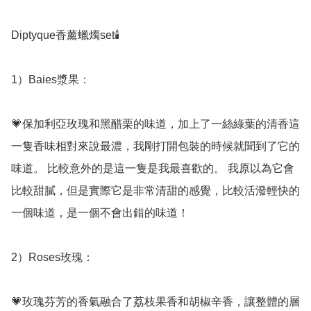
Diptyque香薰蠟燭set🕯️

1）Baies漿果：

💗保加利亞玫瑰和黑醋栗的味道，加上了一絲綠葉的清香這
一隻香味相對來說最濃，我剛打開包裝的時候就聞到了它的
味道。 比較意外的是這一隻是我最喜歡的。 我原以為它會
比較甜膩，但是實際它是非常清甜的感覺，比較活潑輕快的
一個味道，是一個不會出錯的味道！ 

2）Roses玫瑰：

💗玫瑰芬芳的香氣融合了荔枝果香和胡椒辛香，讓整體的層