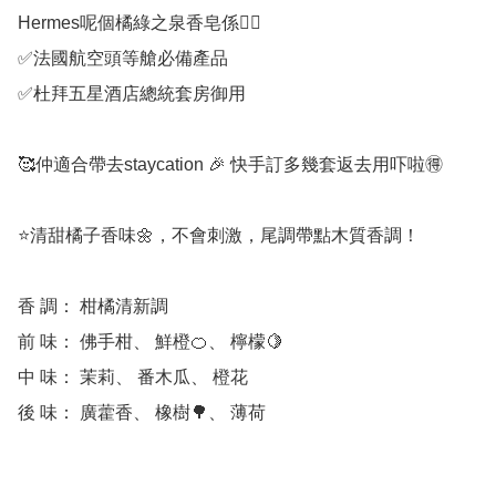
Hermes呢個橘綠之泉香皂係👇🏻

✅法國航空頭等艙必備產品

✅杜拜五星酒店總統套房御用

🥰仲適合帶去staycation 🎉 快手訂多幾套返去用吓啦🉐

⭐清甜橘子香味🌼，不會刺激，尾調帶點木質香調！

香 調： 柑橘清新調

前 味： 佛手柑、 鮮橙🍊、 檸檬🍋

中 味： 茉莉、 番木瓜、 橙花

後 味： 廣藿香、 橡樹🌳、 薄荷