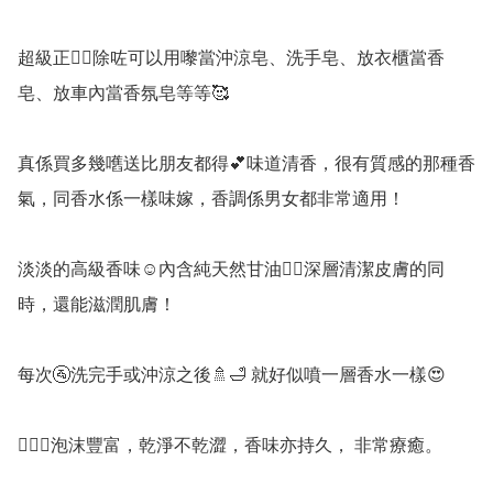
超級正👍🏻除咗可以用嚟當沖涼皂、洗手皂、放衣櫃當香
皂、放車內當香氛皂等等🥰

真係買多幾嚿送比朋友都得💕味道清香，很有質感的那種香
氣，同香水係一樣味嫁，香調係男女都非常適用！

淡淡的高級香味☺️內含純天然甘油👉🏻深層清潔皮膚的同
時，還能滋潤肌膚！

每次🚰洗完手或沖涼之後🚿🛁 就好似噴一層香水一樣😍

💁🏻‍♀️泡沫豐富，乾淨不乾澀，香味亦持久， 非常療癒。
