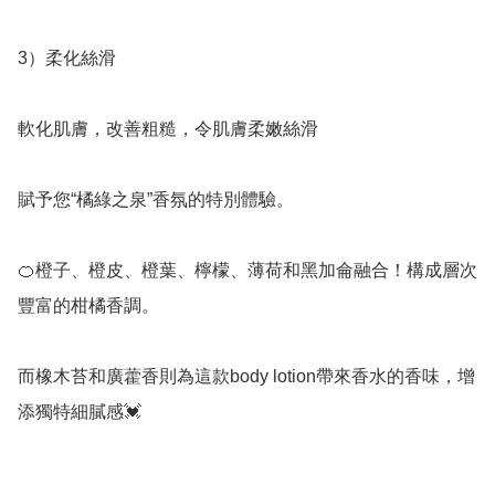
3）柔化絲滑 

軟化肌膚，改善粗糙，令肌膚柔嫩絲滑

賦予您“橘綠之泉”香氛的特別體驗。

🍊橙子、橙皮、橙葉、檸檬、薄荷和黑加侖融合！構成層次
豐富的柑橘香調。

而橡木苔和廣藿香則為這款body lotion帶來香水的香味，增
添獨特細膩感💓