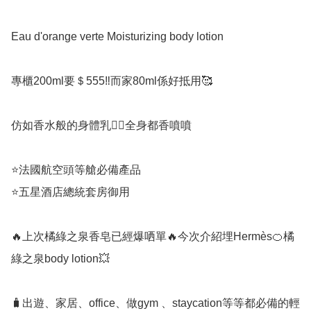
Eau d'orange verte Moisturizing body lotion

專櫃200ml要＄555‼️而家80ml係好抵用🥰

仿如香水般的身體乳👍🏻全身都香噴噴

⭐法國航空頭等艙必備產品

⭐五星酒店總統套房御用

🔥上次橘綠之泉香皂已經爆哂單🔥今次介紹埋Hermès🍊橘
綠之泉body lotion💥

🧳出遊、家居、office、做gym 、staycation等等都必備的輕