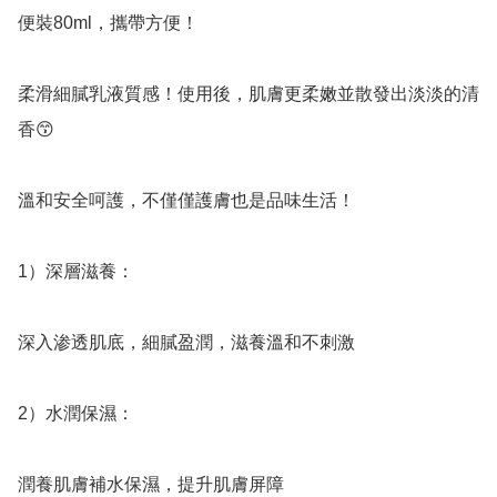
便裝80ml，攜帶方便！

柔滑細膩乳液質感！使用後，肌膚更柔嫩並散發出淡淡的清
香😙

溫和安全呵護，不僅僅護膚也是品味生活！

1）深層滋養：

深入渗透肌底，細膩盈潤，滋養溫和不刺激

2）水潤保濕：

潤養肌膚補水保濕，提升肌膚屏障
