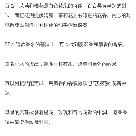
百合，茉莉和橙花是白色花朵的特徵。百合具有辛辣的甜
味，而橙花則提供清新，茉莉花具有綠色的花香。內心的玫
瑰散發出浪漫而女性化的甜美清新感覺。

👉🏻在這款香水的基調上，可以找到龍涎香和麝香的香氣。

隨著香水的淡出，龍涎香具有甜、溫暖和自然的效果！

再以柑橘調配而成，用麝香的香氣餘韻照亮明亮的花瓣中
調。 

早晨的露珠散發着橙花、玫瑰和百合花瓣的中調。 麝香香
調由龍涎香散發開來。
