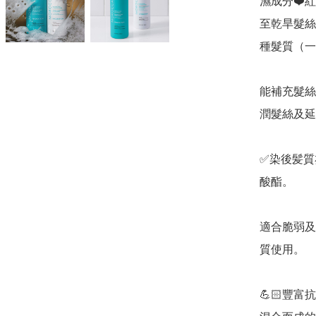
濕成分❤️
至乾旱髮絲
種髮質（一
能補充髮絲
潤髮絲及延
✅染後髪質
酸酯。

適合脆弱及
質使用。 

💪🏻豐