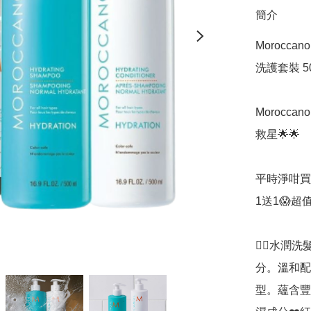
簡介
Moroccano
洗護套裝 500
Morocc
救星🌟🌟

平時淨咁買
1送1😱超值👍
👉🏻水
分。溫和配
型。蘊含豐