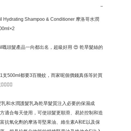
−
il Hydrating Shampoo & Conditioner 摩洛哥水潤
ml×2

anoil嘅頭髮產品一向都出名，超級好用 😍 乾旱髮絲的
1支500ml都要3百幾蚊，而家呢個價錢真係等於買
👍🏻

潤洗髮乳和水潤護髮乳為乾旱髮質注入必要的保濕成
方適合每天使用，可使頭髮更順滑、易於控制和造
富抗氧化劑的摩洛哥堅果油、維生素A和E以及保