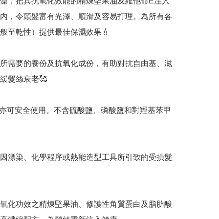
紅藻，把具抗氧化效能的精煉堅果油及維他命E注入
內，令頭髮富有光澤、順滑及容易打理。為所有各
般至乾性）提供最佳保濕效果💧

所需要的養份及抗氧化成份，有助對抗自由基、滋
緩髮絲衰老🥰

亦可安全使用。不含硫酸鹽、磷酸鹽和對羥基苯甲
因漂染、化學程序或熱能造型工具所引致的受損髮
富抗氧化功效之精煉堅果油、修護性角質蛋白及脂肪酸