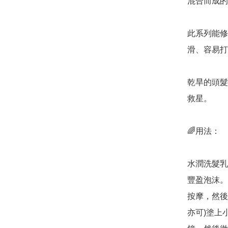
混合而成的
此系列能修
滑、容易打
乾旱的頭髮
救星。

🌈用法：

水潤洗髮乳
豐盈泡沫。
按摩，然後
亦可)塗上